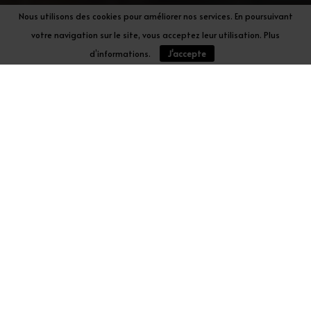
7
Nous utilisons des cookies pour améliorer nos services. En poursuivant
votre navigation sur le site, vous acceptez leur utilisation. Plus
d’informations.
J'accepte