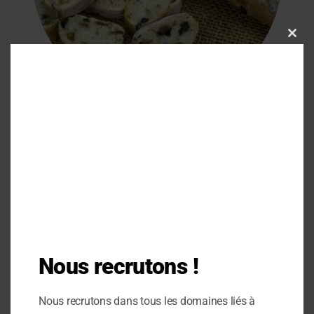
Clos
this
modu
Pain aux olives
Nous recrutons !
Nous recrutons dans tous les domaines liés à