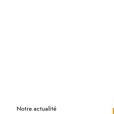
t.
une excellente option pour
t saine lorsqu’ils sont en
ouvent une grande variété
ordables, et ils sont une
aditionnels.
Notre actualité