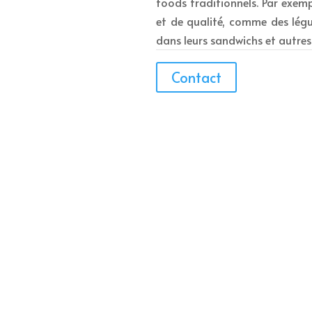
foods traditionnels. Par exempl
et de qualité, comme des légu
dans leurs sandwichs et autres 
Contact
ouvent plus économique que
 une option attrayante pour