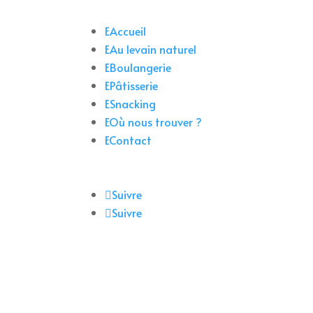
E
Accueil
E
Au levain naturel
E
Boulangerie
E
Pâtisserie
E
Snacking
E
Où nous trouver ?
E
Contact
Suivre
Suivre