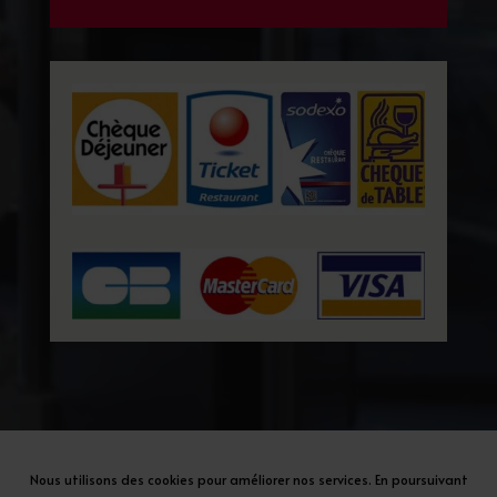
Au levain naturel |
Mentions légales
|
RGPD
|
Nous utilisons des cookies pour améliorer nos services. En poursuivant