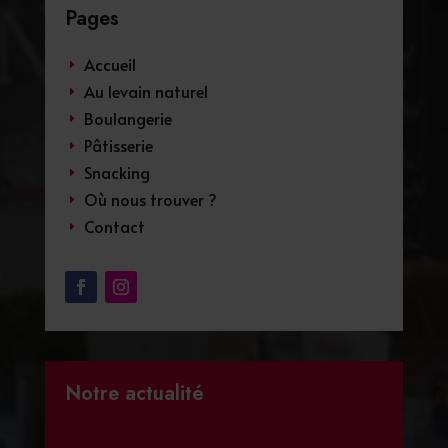
Pages
Accueil
E
Au levain naturel
E
Boulangerie
E
Pâtisserie
E
Snacking
E
Où nous trouver ?
E
Contact
E
Notre actualité